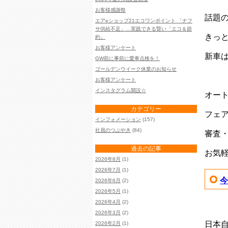
お客様感謝祭
話題
エアeショップ21エコワンポイント 「ナフ
サ供給不足」…実践できる賢い「エコ＆節
きっと
約」
お客様アンケート
新車
GW前に事前に愛車点検を！
ゴールデンウイーク休業のお知らせ
お客様アンケート
インスタグラム開設☆
オー
カテゴリー
フェア
インフォメーション
(157)
社員のつぶやき
(84)
審査
過去の記事
お気
2026年8月
(1)
2026年7月
(1)
今
2026年6月
(2)
2026年5月
(1)
2026年4月
(2)
2026年3月
(2)
日本自
2026年2月
(1)