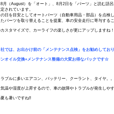
8月（August）を「オート」、8月2日を「パーツ」と読む
設定されています。
この日を目安としてオートパーツ（自動車用品・部品）を点検
したパーツを取り替えることを提案、車の安全走行に寄与する
のカスタマイズで、カーライフの楽しさが更にアップしますね
当社では、お出かけ前の「メンテナンス点検」をお勧めしてお
ジンオイル交換+メンテナンス整備の大変お得なパックです☆
トラブルに多いエアコン、バッテリー、クーラント、タイヤ。
は気温や湿度が上昇するので、車の故障やトラブルが発生しや
夏も暑いですね!!