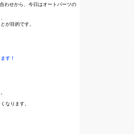
語呂合わせから、今日はオートパーツの
し、
ことが目的です。
！
ります！
。。
すくなります。