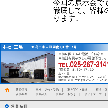
今回の展示会で
徹底して、皆様
ります。
新着情報
│
車検・点検・整備
│
車を買う・売る
│
板金・塗
会社概要
│
社員紹介
│
社員のつぶやき
│
サイトマップ