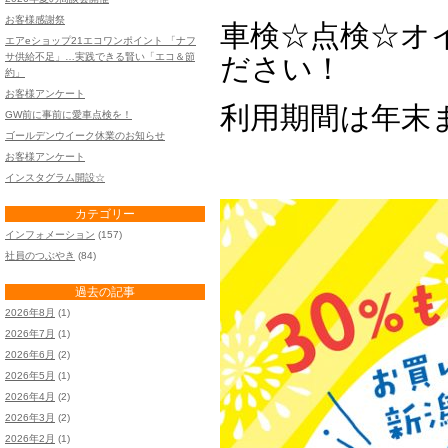
お客様感謝祭
車検☆点検☆オ
エアeショップ21エコワンポイント 「ナフ
サ供給不足」…実践できる賢い「エコ＆節
ださい！
約」
お客様アンケート
利用期間は年末まで!
GW前に事前に愛車点検を！
ゴールデンウイーク休業のお知らせ
お客様アンケート
インスタグラム開設☆
カテゴリー
インフォメーション
(157)
社員のつぶやき
(84)
過去の記事
2026年8月
(1)
2026年7月
(1)
2026年6月
(2)
2026年5月
(1)
2026年4月
(2)
2026年3月
(2)
2026年2月
(1)