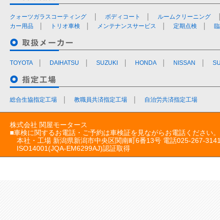
クォーツガラスコーティング
│
ボディコート
│
ルームクリーニング
カー用品
│
トリオ車検
│
メンテナンスサービス
│
定期点検
│
臨
TOYOTA
│
DAIHATSU
│
SUZUKI
│
HONDA
│
NISSAN
│
S
総合生協指定工場
│
教職員共済指定工場
│
自治労共済指定工場
株式会社 関屋モータース
■車検に関するお電話・ご予約は車検証を見ながらお電話ください。
本社・工場 新潟県新潟市中央区関南町6番13号 電話025-267-314
ISO14001(JQA-EM6299AJ)認証取得