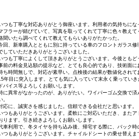
いつも丁寧な対応ありがとう御座います。利用者の気持ちにな
マフラーが錆びていて、写真を取ってくれて丁寧に色々教えて
格聞いたら調べてくれて教えてもらいありがたかった。
今回、新車購入とともに別に持っている車のフロントガラス修
でしていただきありがとうございました。
いつも丁寧によくして頂きありがとうございます。今後ともど
事前の料金見込額の提示など、とても良心的であり、技術面に
待ち時間無しで、対応が素早い。点検後の結果が数値化されて
15年目に突入します。とても気に入っていて末永く乗ってい
ドバイス等よろしくお願いします。
特に異常がなかったのが、ありがたい。ワイパーゴム交換で済
い。
対応に、誠実さを感じました。信頼できる会社だと思います。
いつもありがとうございます。柔軟にご対応いただき、またア
おります。引き続きよろしくお願いします。
代車利用で、冬タイヤを持ち込み後、帰宅する際に、バック時
いつもありがとうございます。チャイルドシートの乗せ替えま