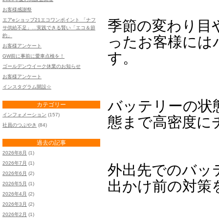
お客様感謝祭
エアeショップ21エコワンポイント 「ナフ
季節の変わり目
サ供給不足」…実践できる賢い「エコ＆節
約」
ったお客様には
お客様アンケート
す。
GW前に事前に愛車点検を！
ゴールデンウイーク休業のお知らせ
お客様アンケート
インスタグラム開設☆
バッテリーの状
カテゴリー
インフォメーション
(157)
態まで高密度に
社員のつぶやき
(84)
過去の記事
2026年8月
(1)
2026年7月
(1)
外出先でのバッ
2026年6月
(2)
出かけ前の対策
2026年5月
(1)
2026年4月
(2)
2026年3月
(2)
2026年2月
(1)