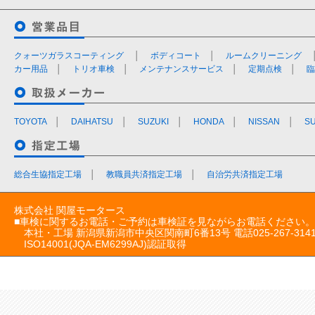
クォーツガラスコーティング
│
ボディコート
│
ルームクリーニング
カー用品
│
トリオ車検
│
メンテナンスサービス
│
定期点検
│
臨
TOYOTA
│
DAIHATSU
│
SUZUKI
│
HONDA
│
NISSAN
│
S
総合生協指定工場
│
教職員共済指定工場
│
自治労共済指定工場
株式会社 関屋モータース
■車検に関するお電話・ご予約は車検証を見ながらお電話ください。
本社・工場 新潟県新潟市中央区関南町6番13号 電話025-267-314
ISO14001(JQA-EM6299AJ)認証取得